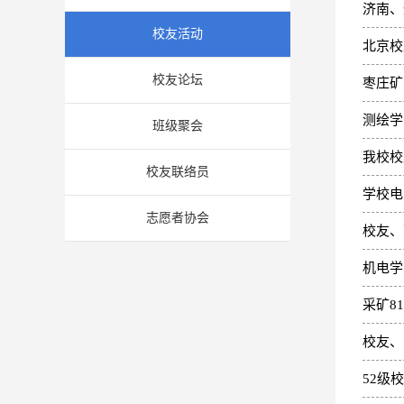
济南、
校友活动
北京校
校友论坛
枣庄矿
测绘学
班级聚会
我校校
校友联络员
学校电
志愿者协会
校友、
机电学
采矿8
校友、
52级