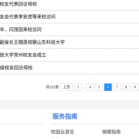
校友代表回访母校
友会代表李安虎等来校访问
丰、闫茂田来校访问
副省长王随莲视察山东科技大学
技大学常州校友会成立
8级校友回访母校
...
共162条
上页
1
4
5
6
7
8
9
服务指南
校园云游览
捐赠指南