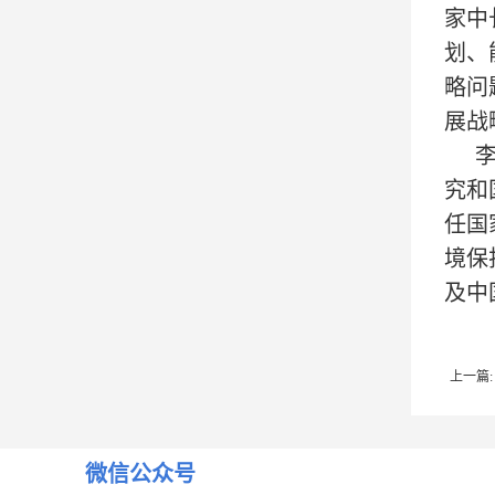
家中
划、
略问
展战
究和
任国
境保
及中
上一篇:
微信公众号
下一篇: