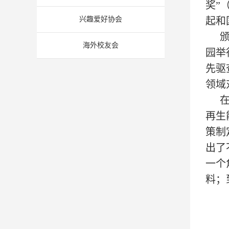
奖”（
兴趣爱好协会
起和
海外校友会
园举
先驱
领域
再生
策制
出了
一个
料；