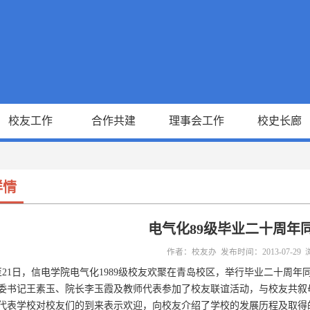
校友工作
合作共建
理事会工作
校史长廊
详情
电气化89级毕业二十周年
作者：校友办 发布时间：2013-07-29
9至21日，信电学院电气化1989级校友欢聚在青岛校区，举行毕业二十
委书记王素玉、院长李玉霞及教师代表参加了校友联谊活动，与校友共叙
代表学校对校友们的到来表示欢迎，向校友介绍了学校的发展历程及取得