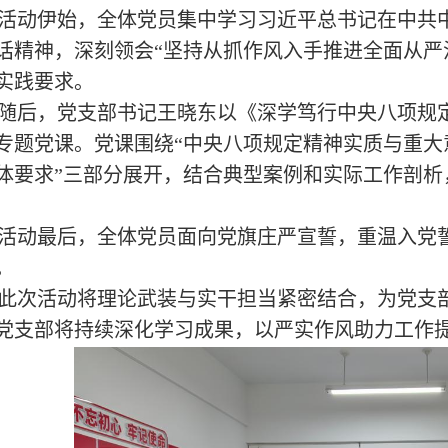
活动伊始，全体党员集中学习习近平总书记在中共
话精神，深刻领会“坚持从抓作风入手推进全面从严
实践要求。
随后，党支部书记王晓东以《深学笃行中央八项规
专题党课。党课围绕“中央八项规定精神实质与重大意
体要求”三部分展开，结合典型案例和实际工作剖析
活动最后，全体党员面向党旗庄严宣誓，重温入党
。
此次活动将理论武装与实干担当紧密结合，为党支部
党支部将持续深化学习成果，以严实作风助力工作