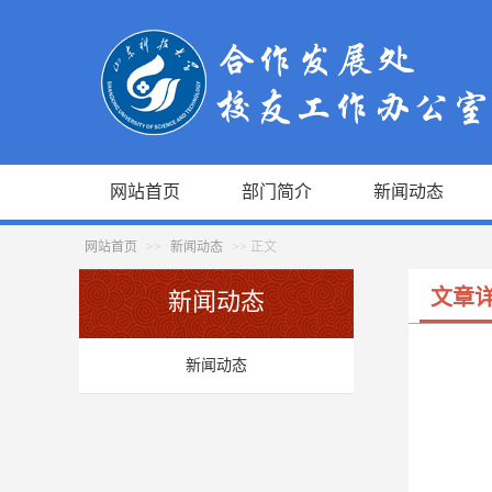
网站首页
部门简介
新闻动态
网站首页
>>
新闻动态
>> 正文
文章
新闻动态
新闻动态