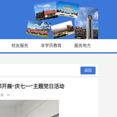
校友服务
非学历教育
服务地方
返回
开展“庆七一”主题党日活动
览量：
89